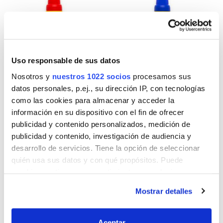
Uso responsable de sus datos
Nosotros y
nuestros 1022 socios
procesamos sus
datos personales, p.ej., su dirección IP, con tecnologías
como las cookies para almacenar y acceder la
información en su dispositivo con el fin de ofrecer
Cera líquida para
Cera incolora brillo
publicidad y contenido personalizados, medición de
suelos porosos
intenso
publicidad y contenido, investigación de audiencia y
desarrollo de servicios. Tiene la opción de seleccionar
quién usa sus datos y con qué propósitos. Puede
cambiar o retirar su consentimiento en cualquier
momento desde la Declaración de cookies o clicando en
Mostrar detalles
el Menú de consentimiento.
Si lo permite, también quisiéramos:
Aceptar