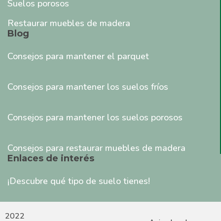
Suelos porosos
que les haya proporcionado o que hayan recopilado a
partir del uso que haya hecho de sus servicios.
Restaurar muebles de madera
Blog
Consejos para mantener el parquet
Consejos para mantener los suelos fríos
Consejos para mantener los suelos porosos
Consejos para restaurar muebles de madera
Enlaces de interés
¡Descubre qué tipo de suelo tienes!
2022