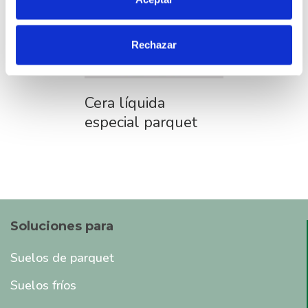
Recopilar información sobre su ubicación
geográfica que puede tener una precisión de varios
Rechazar
metros
Identificar su dispositivo analizándolo activamente
para buscar características específicas (huellas
digitales)
Cera líquida
Obtenga más información sobre cómo se procesan sus
especial parquet
datos personales y establezca sus preferencias en la
sección de datos
. Puede cambiar o retirar su
consentimiento en cualquier momento en la Declaración
de cookies.
Las cookies de este sitio web se usan para personalizar
Soluciones para
el contenido y los anuncios, ofrecer funciones de redes
sociales y analizar el tráfico. Además, compartimos
Suelos de parquet
información sobre el uso que haga del sitio web con
nuestros partners de redes sociales, publicidad y análisis
Suelos fríos
web, quienes pueden combinarla con otra información