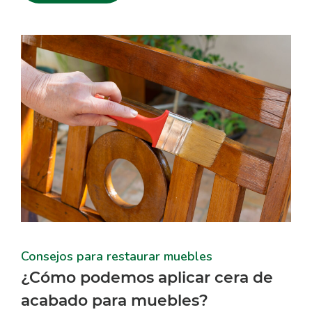
Las cookies de este sitio web se usan para personalizar
el contenido y los anuncios, ofrecer funciones de redes
sociales y analizar el tráfico. Además, compartimos
información sobre el uso que haga del sitio web con
nuestros partners de redes sociales, publicidad y análisis
web, quienes pueden combinarla con otra información
que les haya proporcionado o que hayan recopilado a
partir del uso que haya hecho de sus servicios.
Consejos para restaurar muebles
¿Cómo podemos aplicar cera de
acabado para muebles?