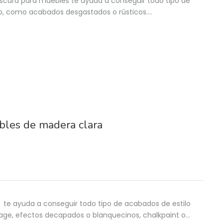
oscura para muebles te ayuda a conseguir todo tipo de
o, como acabados desgastados o rústicos.…
bles de madera clara
te ayuda a conseguir todo tipo de acabados de estilo
age, efectos decapados o blanquecinos, chalkpaint o…