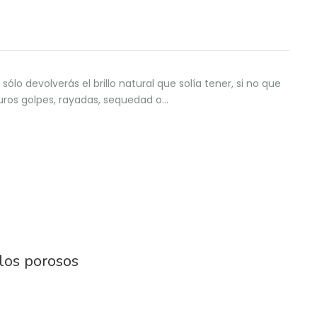
ólo devolverás el brillo natural que solía tener, si no que
turos golpes, rayadas, sequedad o…
elos porosos