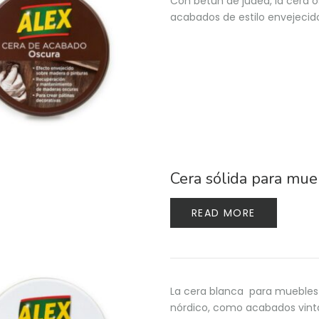
Con betún de judea, la cera 
acabados de estilo envejecid
Cera sólida para mue
READ MORE
La cera blanca para muebles 
nórdico, como acabados vint